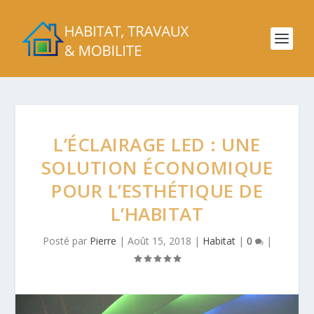
L’ÉCLAIRAGE LED : UNE
SOLUTION ÉCONOMIQUE
POUR L’ESTHÉTIQUE DE
L’HABITAT
Posté par
Pierre
|
Août 15, 2018
|
Habitat
|
0
|