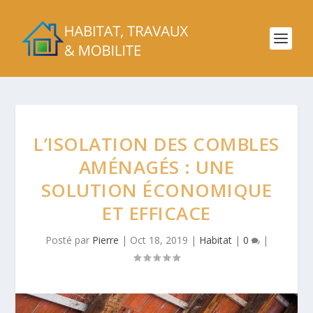
L’ISOLATION DES COMBLES
AMÉNAGÉS : UNE
SOLUTION ÉCONOMIQUE
ET EFFICACE
Posté par
Pierre
|
Oct 18, 2019
|
Habitat
|
0
|