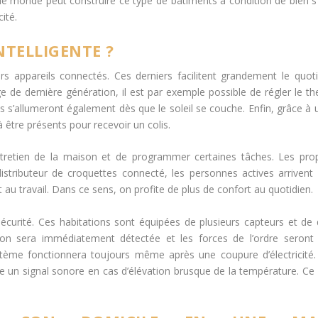
 le monde peut construire ce type de bâtiments à condition de bien s
ité.
NTELLIGENTE ?
s appareils connectés. Ces derniers facilitent grandement le quot
e de dernière génération, il est par exemple possible de régler le t
 s’allumeront également dès que le soleil se couche. Enfin, grâce à 
à être présents pour recevoir un colis.
ntretien de la maison et de programmer certaines tâches. Les prop
distributeur de croquettes connecté, les personnes actives arrive
u travail. Dans ce sens, on profite de plus de confort au quotidien.
sécurité. Ces habitations sont équipées de plusieurs capteurs et de
sion sera immédiatement détectée et les forces de l’ordre seront 
ystème fonctionnera toujours même après une coupure d’électricité.
un signal sonore en cas d’élévation brusque de la température. Ce