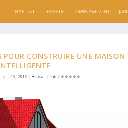
HABITAT
TRAVAUX
DÉMÉNAGEMENT
JAR
S POUR CONSTRUIRE UNE MAISON
INTELLIGENTE
|
Juin 19, 2018
|
Habitat
|
0
|