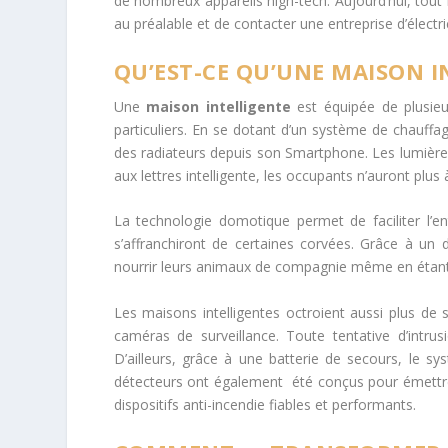
de nombreux appareils high-tech. Aujourd’hui, tout
au préalable et de contacter une entreprise d’électric
QU’EST-CE QU’UNE MAISON I
Une
maison intelligente
est équipée de plusieur
particuliers. En se dotant d’un système de chauffag
des radiateurs depuis son Smartphone. Les lumières
aux lettres intelligente, les occupants n’auront plus 
La technologie domotique permet de faciliter l’e
s’affranchiront de certaines corvées. Grâce à un 
nourrir leurs animaux de compagnie même en étant a
Les maisons intelligentes octroient aussi plus de 
caméras de surveillance. Toute tentative d’intru
D’ailleurs, grâce à une batterie de secours, le s
détecteurs ont également été conçus pour émettre 
dispositifs anti-incendie fiables et performants.