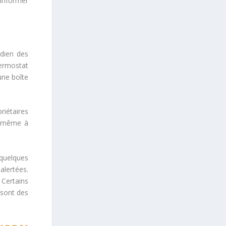
’informer
idien des
hermostat
une boîte
riétaires
nt même à
 quelques
alertées.
 Certains
 sont des