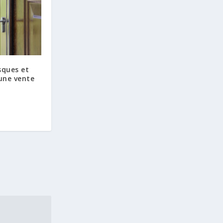
sques et
une vente