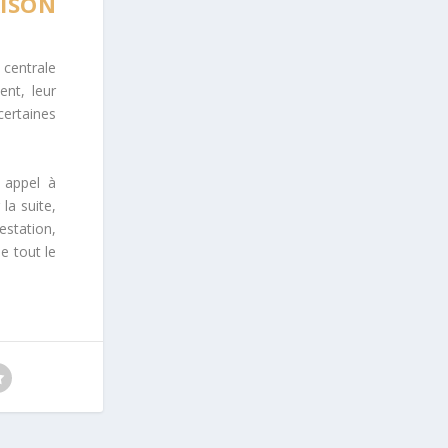
ISON
 centrale
ent, leur
certaines
e appel à
la suite,
estation,
e tout le