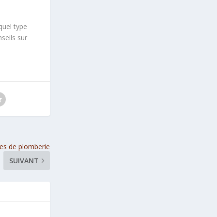
quel type
seils sur
es de plomberie
SUIVANT