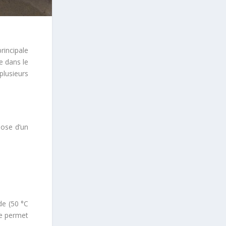
rincipale
e dans le
plusieurs
pose d’un
de (50 °C
re permet