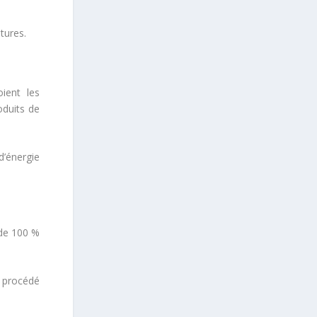
tures.
ient les
oduits de
d’énergie
 de 100 %
n procédé