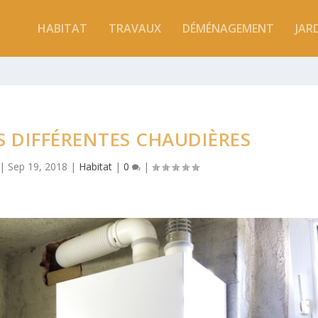
HABITAT
TRAVAUX
DÉMÉNAGEMENT
JAR
S DIFFÉRENTES CHAUDIÈRES
|
Sep 19, 2018
|
Habitat
|
0
|