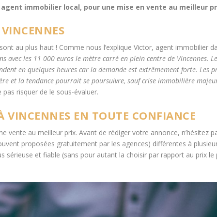
re agent immobilier local, pour une mise en vente au meilleur pri
À VINCENNES
sont au plus haut ! Comme nous l’explique Victor, agent immobilier da
ions avec les 11 000 euros le mètre carré en plein centre de Vincennes. L
ndent en quelques heures car la demande est extrêmement forte. Les p
re et la tendance pourrait se poursuivre, sauf crise immobilière majeur
e pas risquer de le sous-évaluer.
 VINCENNES EN TOUTE CONFIANCE
une vente au meilleur prix. Avant de rédiger votre annonce, n’hésitez p
ouvent proposées gratuitement par les agences) différentes à plusieu
 sérieuse et fiable (sans pour autant la choisir par rapport au prix le 