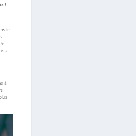
x !
ns le
es
rix
e. »
.
as à
rs
plus