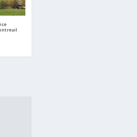
nce
ontreuil