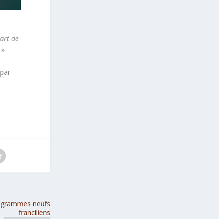
part de
 »
 par
rogrammes neufs
franciliens