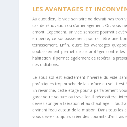
LES AVANTAGES ET INCONVÉ
Au quotidien, le vide sanitaire ne devrait pas trop vo
cas de rénovation ou d’aménagement. Or, vous ne 
amont. Cependant, un vide sanitaire pourrait s’avérer
en pente, ce soubassement pourrait être une bonne
terrassement. Enfin, outre les avantages qu’appo
soubassement permet de se protéger contre les év
habitation. Il permet également de repérer la présen
des radiations.
Le sous-sol est exactement l’inverse du vide san
phréatiques trop proche de la surface du sol. Il est é
En revanche, cette étage pourra parfaitement vous 
garer votre voiture ou travailler. Il nécessitera l’i
devrez songer à l’aération et au chauffage. Il faud
drainant l’eau autour de la maison. Dans tous les 
vous devrez toujours créer des courants d’air frais e