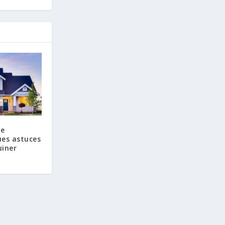
de
ues astuces
uiner