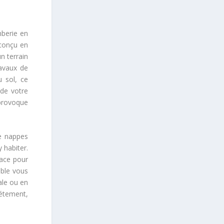
omberie en
 conçu en
n terrain
ravaux de
u sol, ce
 de votre
 provoque
de nappes
y habiter.
lace pour
able vous
ale ou en
létement,