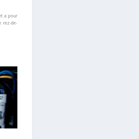
et a pour
e rez-de-