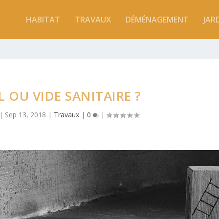
HABITAT
TRAVAUX
DÉMÉNAGEMENT
JAR
 OU VIDE SANITAIRE ?
|
Sep 13, 2018
|
Travaux
|
0
|