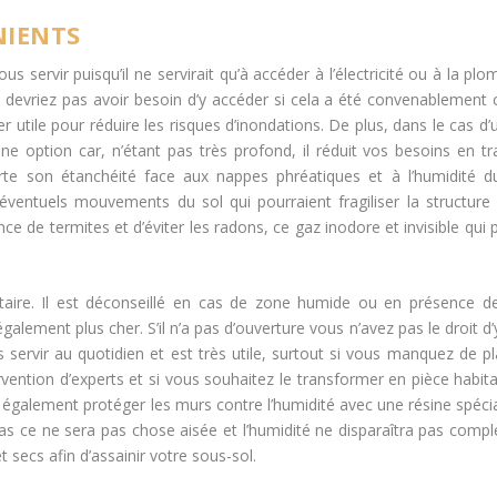
NIENTS
us servir puisqu’il ne servirait qu’à accéder à l’électricité ou à la pl
devriez pas avoir besoin d’y accéder si cela a été convenablement
 utile pour réduire les risques d’inondations. De plus, dans le cas d’u
 option car, n’étant pas très profond, il réduit vos besoins en t
rte son étanchéité face aux nappes phréatiques et à l’humidité d
entuels mouvements du sol qui pourraient fragiliser la structure
ce de termites et d’éviter les radons, ce gaz inodore et invisible qui
itaire. Il est déconseillé en cas de zone humide ou en présence 
galement plus cher. S’il n’a pas d’ouverture vous n’avez pas le droit d’
servir au quotidien et est très utile, surtout si vous manquez de p
ntervention d’experts et si vous souhaitez le transformer en pièce habit
ra également protéger les murs contre l’humidité avec une résine spéci
cas ce ne sera pas chose aisée et l’humidité ne disparaîtra pas comp
t secs afin d’assainir votre sous-sol.